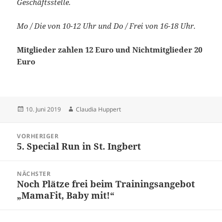
Geschäftsstelle.
Mo / Die von 10-12 Uhr und Do / Frei von 16-18 Uhr.
Mitglieder zahlen 12 Euro und Nichtmitglieder 20
Euro
Veröffentlicht
Autor
10. Juni 2019
Claudia Huppert
am
Beitragsnavigation
VORHERIGER
5. Special Run in St. Ingbert
Vorheriger
Beitrag:
NÄCHSTER
Noch Plätze frei beim Trainingsangebot
Nächster
„MamaFit, Baby mit!“
Beitrag: