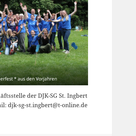
erfest * aus den Vorjahren
ftsstelle der DJK-SG St. Ingbert
l: djk-sg-st.ingbert@t-online.de