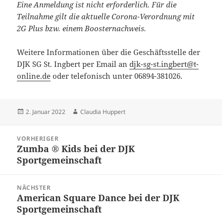
Eine Anmeldung ist nicht erforderlich. Für die
Teilnahme gilt die aktuelle Corona-Verordnung mit
2G Plus bzw. einem Boosternachweis.
Weitere Informationen über die Geschäftsstelle der
DJK SG St. Ingbert per Email an
djk-sg-st.ingbert@t-
online.de
oder telefonisch unter 06894-381026.
Veröffentlicht
Autor
2. Januar 2022
Claudia Huppert
am
Beitragsnavigation
VORHERIGER
Zumba ® Kids bei der DJK
Vorheriger
Sportgemeinschaft
Beitrag:
NÄCHSTER
American Square Dance bei der DJK
Nächster
Sportgemeinschaft
Beitrag: