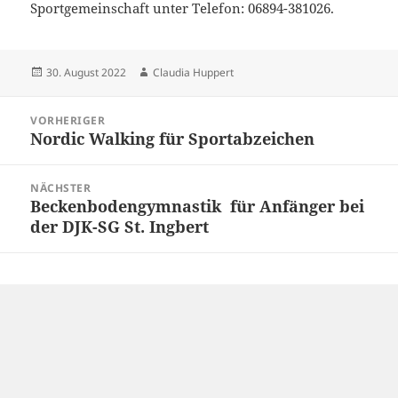
Sportgemeinschaft unter Telefon: 06894-381026.
Veröffentlicht
Autor
30. August 2022
Claudia Huppert
am
Beitragsnavigation
VORHERIGER
Nordic Walking für Sportabzeichen
Vorheriger
Beitrag:
NÄCHSTER
Beckenbodengymnastik für Anfänger bei
Nächster
der DJK-SG St. Ingbert
Beitrag: